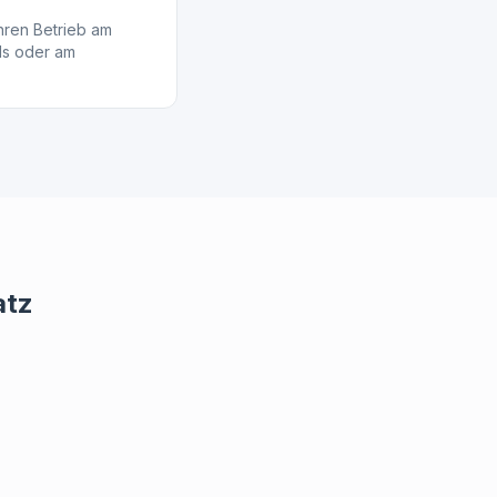
hren Betrieb am
ds oder am
atz