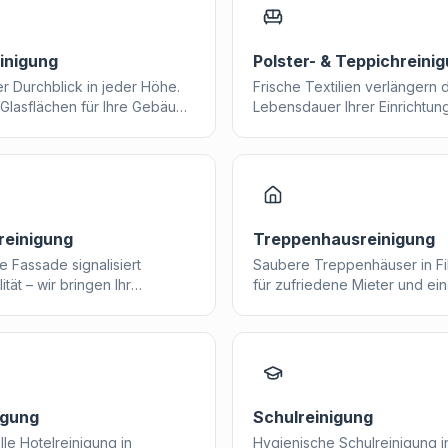
inigung
Polster- & Teppichreini
er Durchblick in jeder Höhe.
Frische Textilien verlängern 
e Glasflächen für Ihre Gebäude
Lebensdauer Ihrer Einrichtun
adt und Umgebung.
hinterlassen einen profession
Eindruck in Filderstadt.
reinigung
Treppenhausreinigung
e Fassade signalisiert
Saubere Treppenhäuser in Fil
ität – wir bringen Ihr
für zufriedene Mieter und ei
Filderstadt zum Strahlen.
gepflegten Gesamteindruck.
igung
Schulreinigung
lle Hotelreinigung in
Hygienische Schulreinigung in