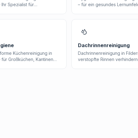
 Ihr Spezialist für
– für ein gesundes Lernumfeld
ng, Zimmerreinigung und
Schüler und Lehrkräfte.
Gäste.
giene
Dachrinnenreinigung
orme Küchenreinigung in
Dachrinnenreinigung in Filder
 – für Großküchen, Kantinen
verstopfte Rinnen verhinder
omiebetriebe.
Wasserschäden vorbeugen.