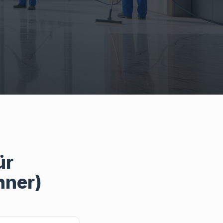
ür
hner)