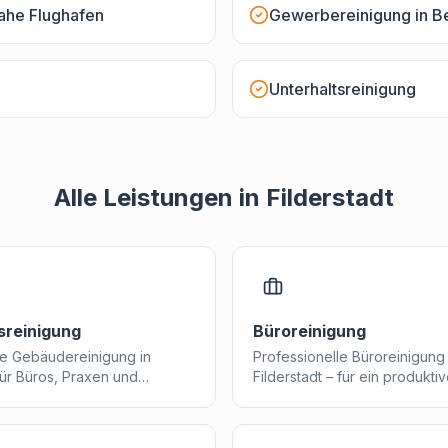
ahe Flughafen
Gewerbereinigung in B
Unterhaltsreinigung
Alle Leistungen in
Filderstadt
sreinigung
Büroreinigung
e Gebäudereinigung in
Professionelle Büroreinigung 
für Büros, Praxen und
Filderstadt – für ein produkti
ume – damit Ihr Team jeden
hygienisches Arbeitsumfeld, 
in gepflegtes Umfeld kommt.
Mitarbeiter verdienen.