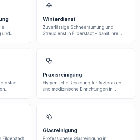
gung
Winterdienst
die
Zuverlässige Schneeräumung und
g und
Streudienst in Filderstadt – damit Ihre
ellen
Verkehrsflächen sicher bleiben.
Praxisreinigung
derstadt –
Hygienische Reinigung für Arztpraxen
nen
und medizinische Einrichtungen in
Filderstadt nach höchsten Standards.
Glasreinigung
 Filderstadt
Professionelle Glasreinigung in