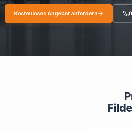
Kostenloses Angebot anfordern
0
P
Fild