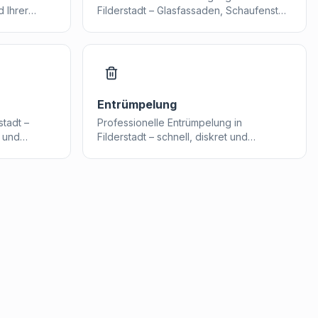
 Ihrer
Filderstadt – Glasfassaden, Schaufenster
und Wintergärten streifenfrei sauber.
Entrümpelung
stadt –
Professionelle Entrümpelung in
n und
Filderstadt – schnell, diskret und
umweltgerecht.