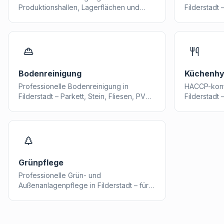
Produktionshallen, Lagerflächen und
Filderstadt –
Industrieanlagen im Raum Filderstadt.
Housekeepi
zufriedene 
Bodenreinigung
Küchenhy
Professionelle Bodenreinigung in
HACCP-konf
Filderstadt – Parkett, Stein, Fliesen, PVC
Filderstadt
und mehr fachgerecht gepflegt.
und Gastron
Grünpflege
Professionelle Grün- und
Außenanlagenpflege in Filderstadt – für
gepflegte Grünflächen rund um Ihr
Gebäude.