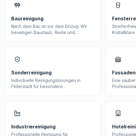
Baureinigung
Fensterre
Nach dem Bau ist vor dem Einzug: Wir
Streifenfrei
beseitigen Baustaub, Reste und
Kristallklar
Verschmutzungen in Filderstadt –
in Filderst
termingerecht und gründlich.
Sonderreinigung
Fassaden
Individuelle Reinigungslösungen in
Eine sauber
Filderstadt für besondere
Professional
Anforderungen: von Industrieanlagen bis
Gebäude in 
Reinraumumgebungen.
Industriereinigung
Hotelrein
Professionelle Reinigung für
Professione