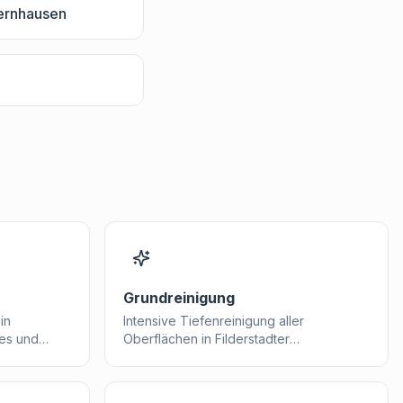
ernhausen
Grundreinigung
in
Intensive Tiefenreinigung aller
ves und
Oberflächen in Filderstadter
das Ihre
Geschäftsgebäuden. Wir stellen den
Ursprungszustand her.