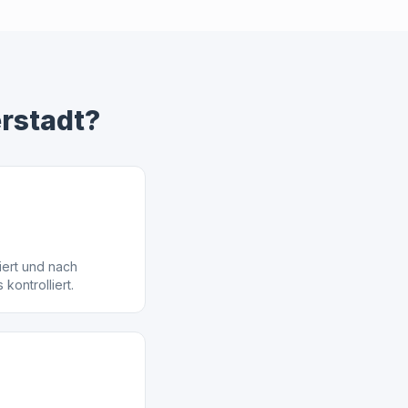
erstadt
?
iert und nach
 kontrolliert.