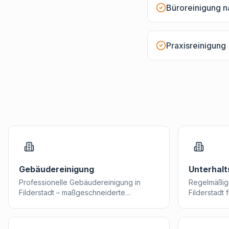
Büroreinigung n
Praxisreinigung
Gebäudereinigung
Unterhalt
Professionelle Gebäudereinigung in
Regelmäßig
Filderstadt – maßgeschneiderte
Filderstadt 
Reinigungslösungen für Gewerbe, Büro
Geschäftsrä
und Industrie aus einer Hand.
Morgen in e